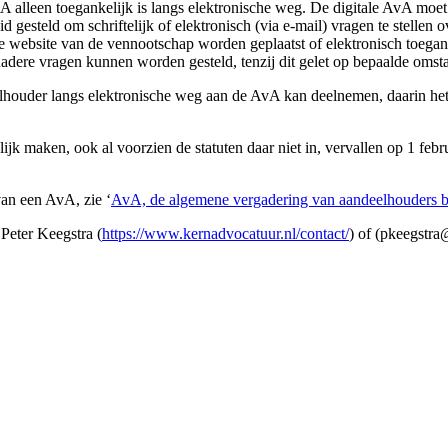
lleen toegankelijk is langs elektronische weg. De digitale AvA moet vo
 gesteld om schriftelijk of elektronisch (via e-mail) vragen te stelle
e website van de vennootschap worden geplaatst of elektronisch toega
nadere vragen kunnen worden gesteld, tenzij dit gelet op bepaalde omsta
eelhouder langs elektronische weg aan de AvA kan deelnemen, daarin h
lijk maken, ook al voorzien de statuten daar niet in, vervallen op 1 fe
an een AvA, zie ‘
AvA, de algemene vergadering van aandeelhouders bi
Peter Keegstra (
https://www.kernadvocatuur.nl/contact/
) of (pkeegstra