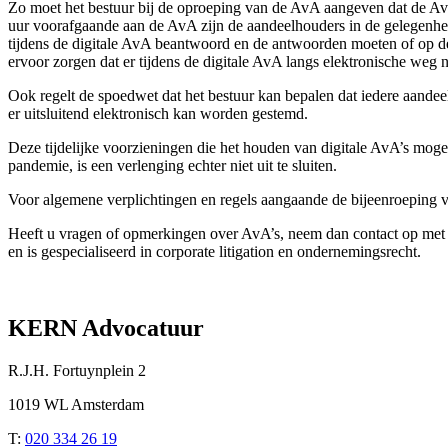
Zo moet het bestuur bij de oproeping van de AvA aangeven dat de AvA a
uur voorafgaande aan de AvA zijn de aandeelhouders in de gelegenheid
tijdens de digitale AvA beantwoord en de antwoorden moeten of op d
ervoor zorgen dat er tijdens de digitale AvA langs elektronische weg 
Ook regelt de spoedwet dat het bestuur kan bepalen dat iedere aand
er uitsluitend elektronisch kan worden gestemd.
Deze tijdelijke voorzieningen die het houden van digitale AvA’s moge
pandemie, is een verlenging echter niet uit te sluiten.
Voor algemene verplichtingen en regels aangaande de bijeenroeping v
Heeft u vragen of opmerkingen over AvA’s, neem dan contact op met 
en is gespecialiseerd in corporate litigation en ondernemingsrecht.
KERN Advocatuur
R.J.H. Fortuynplein 2
1019 WL Amsterdam
T:
020 334 26 19